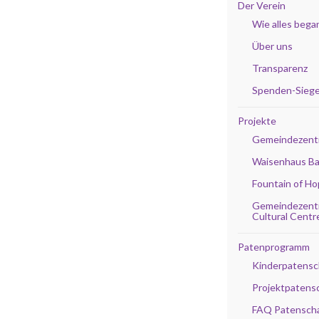
Der Verein
Wie alles bega
Über uns
Transparenz
Spenden-Siege
Projekte
Gemeindezent
Waisenhaus B
Fountain of H
Gemeindezentr
Cultural Centr
Patenprogramm
Kinderpatensc
Projektpatens
FAQ Patensch