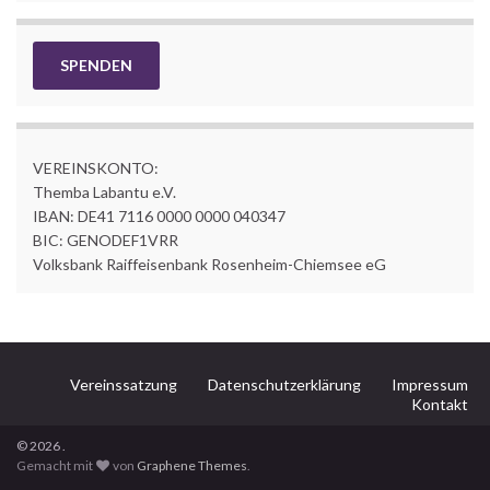
SPENDEN
VEREINSKONTO:
Themba Labantu e.V.
IBAN: DE41 7116 0000 0000 040347
BIC: GENODEF1VRR
Volksbank Raiffeisenbank Rosenheim-Chiemsee eG
Vereinssatzung
Datenschutzerklärung
Impressum
Kontakt
© 2026 .
Gemacht mit
von
Graphene Themes
.