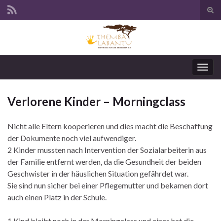
Suc
ums
Navi
umsc
Verlorene Kinder – Morningclass
Nicht alle Eltern kooperieren und dies macht die Beschaffung
der Dokumente noch viel aufwendiger.
2 Kinder mussten nach Intervention der Sozialarbeiterin aus
der Familie entfernt werden, da die Gesundheit der beiden
Geschwister in der häuslichen Situation gefährdet war.
Sie sind nun sicher bei einer Pflegemutter und bekamen dort
auch einen Platz in der Schule.
1 Kind bleibt noch in der Morningclass und eines hat die