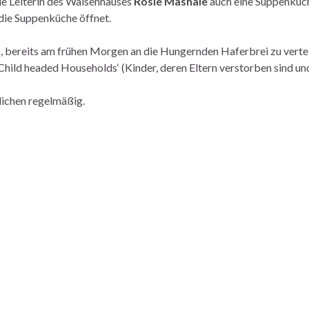
e Leiterin des Waisenhauses
Rosie Mashale
auch eine Suppenküche
die Suppenküche öffnet.
, bereits am frühen Morgen an die Hungernden Haferbrei zu vertei
ild headed Households‘ (Kinder, deren Eltern verstorben sind und, 
lichen regelmäßig.