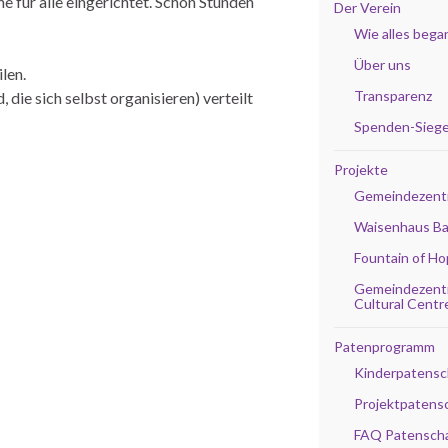
 für alle eingerichtet. Schon Stunden
Der Verein
Wie alles bega
Über uns
len.
Transparenz
die sich selbst organisieren) verteilt
Spenden-Siege
Projekte
Gemeindezent
Waisenhaus B
Fountain of H
Gemeindezentr
Cultural Centr
Patenprogramm
Kinderpatensc
Projektpatens
FAQ Patensch