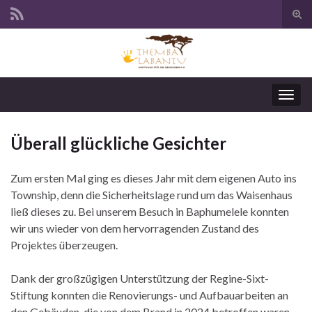
Suc
ums
Navi
umsc
Überall glückliche Gesichter
Zum ersten Mal ging es dieses Jahr mit dem eigenen Auto ins
Township, denn die Sicherheitslage rund um das Waisenhaus
ließ dieses zu. Bei unserem Besuch in Baphumelele konnten
wir uns wieder von dem hervorragenden Zustand des
Projektes überzeugen.
Dank der großzügigen Unterstützung der Regine-Sixt-
Stiftung konnten die Renovierungs- und Aufbauarbeiten an
den Gebäuden, die von dem Brand in 2024 betroffen waren,