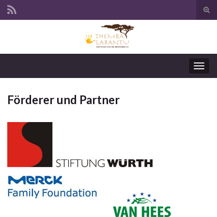
Suc
ums
Navi
umsc
Förderer und Partner